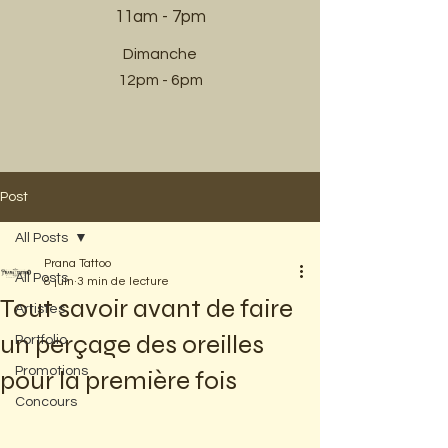
11am - 7pm​
Dimanche
12pm - 6pm
Post
All Posts
Prana Tattoo
All Posts
8 juin
3 min de lecture
Tout savoir avant de faire
Artistes
un perçage des oreilles
Portfolio
Promotions
pour la première fois
Concours