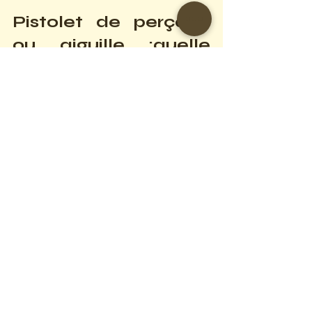
Pistolet de perçage 
ou aiguille :quelle 
estl'option la plus 
sûre ?
Les pistolets de perçage — 
quel'Association des professionnels 
du perçage juge dangereux — ne 
devraient jamais être utilisés pour le 
perçage corporel. Étant donné que la 
plupart des pistolets réutilisables 
destinés au perçage des oreilles ne 
peuvent être entièrement stérilisés, 
vous risquez d'entrer en contact 
direct avec le sang et les fluides 
corporels de clients précédents.