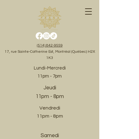
(514) 842-9559
17, rue Sainte-Catherine Est, Montréal (Québec) H2X
1K3
Lundi-Mercredi
11pm - 7pm
Jeudi
11pm - 8pm
Vendredi
11pm - 8pm
Samedi