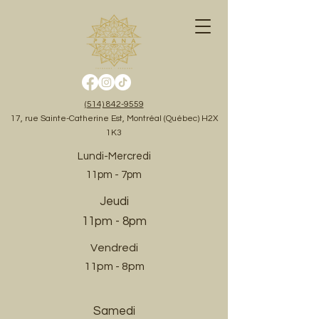
(514) 842-9559
17, rue Sainte-Catherine Est, Montréal (Québec) H2X
1K3
Lundi-Mercredi
11pm - 7pm
Jeudi
11pm - 8pm
Vendredi
11pm - 8pm
Samedi