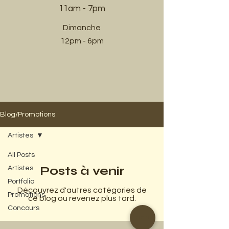
11am - 7pm​
Dimanche
12pm - 6pm
Blog/Promotions
Artistes
All Posts
Posts à venir
Artistes
Portfolio
Découvrez d'autres catégories de
Promotions
ce blog ou revenez plus tard.
Concours