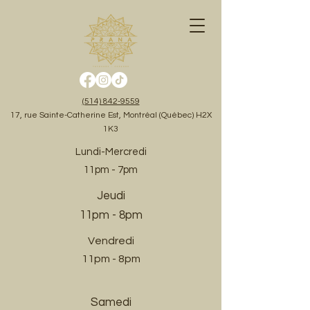
(514) 842-9559
17, rue Sainte-Catherine Est, Montréal (Québec) H2X
1K3
Lundi-Mercredi
11pm - 7pm
Jeudi
11pm - 8pm
Vendredi
11pm - 8pm
Samedi