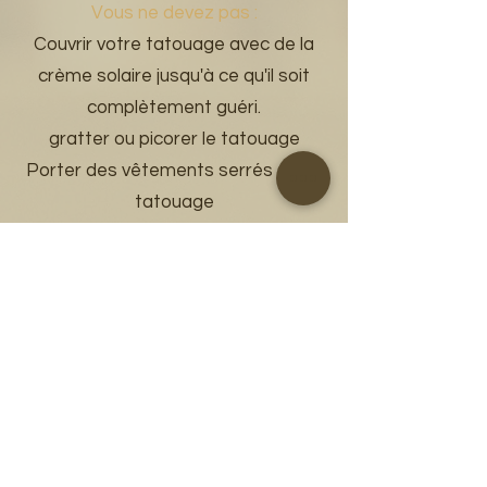
Vous ne devez pas :
Couvrir votre tatouage avec de la
crème solaire jusqu'à ce qu'il soit
complètement guéri.
gratter ou picorer le tatouage
Porter des vêtements serrés sur le
tatouage
Aller à la piscine ou plonger votre
corps dans l'eau (les douches sont
acceptables).
Produits de soins pour votre
tatouage