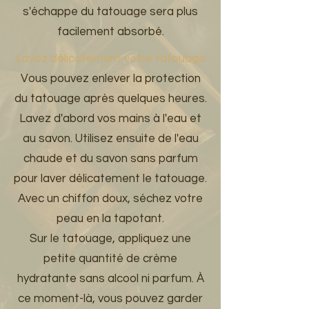
s'échappe du tatouage sera plus
facilement absorbé.
Lavez délicatement votre tatouage
Vous pouvez enlever la protection
du tatouage après quelques heures.
Lavez d'abord vos mains à l'eau et
au savon. Utilisez ensuite de l'eau
chaude et du savon sans parfum
pour laver délicatement le tatouage.
Avec un chiffon doux, séchez votre
peau en la tapotant.
Sur le tatouage, appliquez une
petite quantité de crème
hydratante sans alcool ni parfum. À
ce moment-là, vous pouvez garder