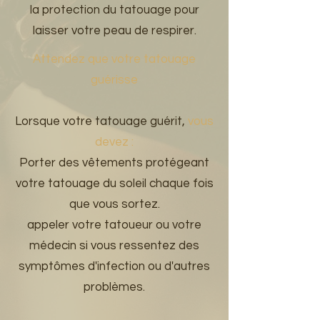
la protection du tatouage pour
laisser votre peau de respirer.
Attendez que votre tatouage
guérisse
Lorsque votre tatouage guérit,
vous
devez :
Porter des vêtements protégeant
votre tatouage du soleil chaque fois
que vous sortez.
appeler votre tatoueur ou votre
médecin si vous ressentez des
symptômes d'infection ou d'autres
problèmes.