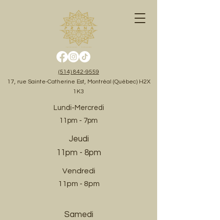
(514) 842-9559
17, rue Sainte-Catherine Est, Montréal (Québec) H2X
1K3
Lundi-Mercredi
11pm - 7pm
Jeudi
11pm - 8pm
Vendredi
11pm - 8pm
Samedi