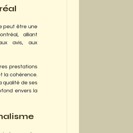
réal
e peut être une 
réal, alliant 
ux avis, aux 
es prestations 
et la cohérence. 
 qualité de ses 
fond envers la 
nnalisme