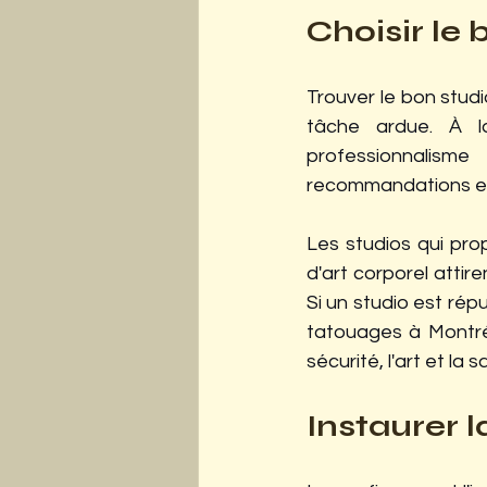
Choisir le
Trouver le bon stud
tâche ardue. À la
professionnalism
recommandations et 
Les studios qui pro
d'art corporel attire
Si un studio est rép
tatouages ​​à Montr
sécurité, l'art et la s
Instaurer 