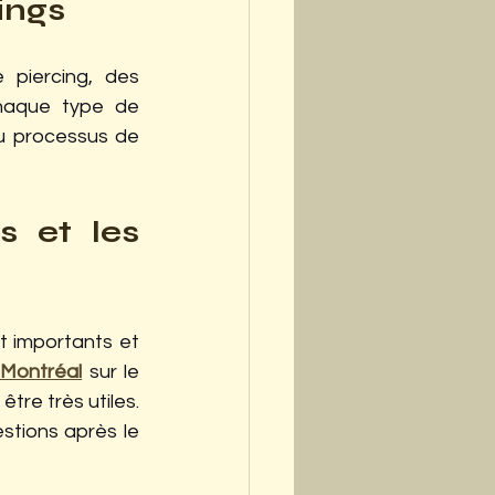
ings
piercing, des 
Chaque type de 
u processus de 
 et les 
 importants et 
 Montréal
 sur le 
tre très utiles. 
stions après le 