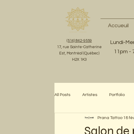
Accueuil
(514) 842-9559
Lundi-Mer
17, rue Sainte-Catherine
11pm -
Est, Montréal (Québec)
H2X 1K3
All Posts
Artistes
Portfolio
Prana Tattoo
18 fév
Salon de 