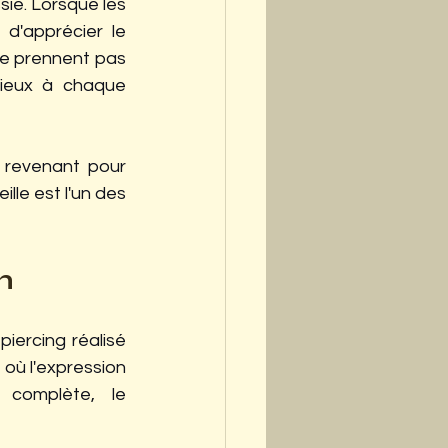
ie. Lorsque les 
d'apprécier le 
ne prennent pas 
ieux à chaque 
 revenant pour 
le est l'un des 
n
iercing réalisé 
où l'expression 
 complète, le 