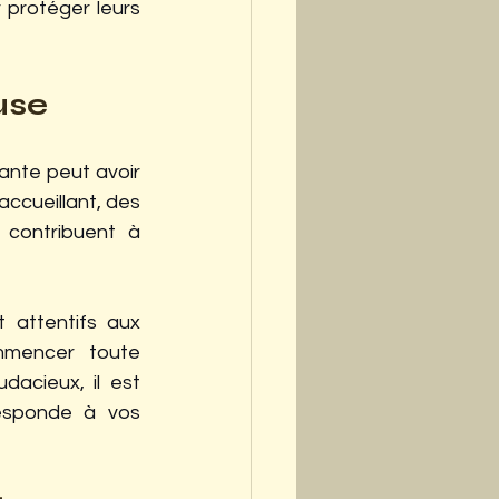
protéger leurs 
use
nte peut avoir 
ccueillant, des 
contribuent à 
 attentifs aux 
mencer toute 
acieux, il est 
esponde à vos 