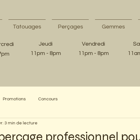
Tatouages
Perçages
Gemmes
Jeudi
Vendredi
Sa
credi
11pm - 8pm
11pm - 8pm
11am
 7pm
Promotions
Concours
r.
3 min de lecture
perçage professionnel pou