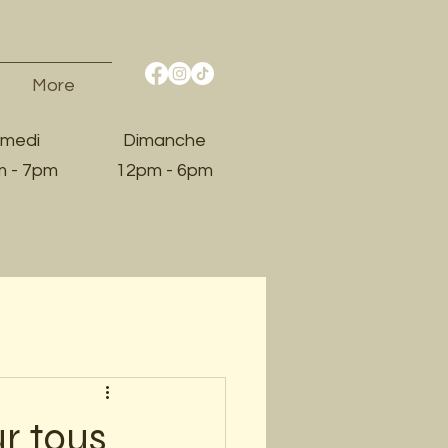
More
medi
Dimanche
 - 7pm​
12pm - 6pm
r tous