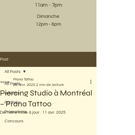
11am - 7pm​
Dimanche
12pm - 6pm
Post
All Posts
Prana Tattoo
All Posts
28 févr. 2025
2 min de lecture
Piercing Studio à Montréal
Artistes
– Prana Tattoo
Portfolio
Promotions
Dernière mise à jour :
11 avr. 2025
Concours