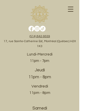
(514) 842-9559
17, rue Sainte-Catherine Est, Montréal (Québec) H2X
1K3
Lundi-Mercredi
11pm - 7pm
Jeudi
11pm - 8pm
Vendredi
11pm - 8pm
Samedi