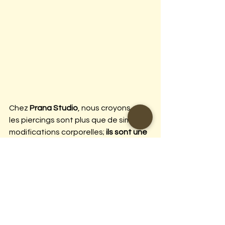
Chez 
Prana Studio
, nous croyons que 
les piercings sont plus que de simples 
modifications corporelles; 
ils sont une 
expression d'identité et 
d'individualité
. Notre engagement 
envers l'excellence est évident dans 
chaque piercing que nous réalisons, 
en utilisant des techniques avancées 
et en restant à jour avec les dernières 
tendances de l'industrie du piercing.