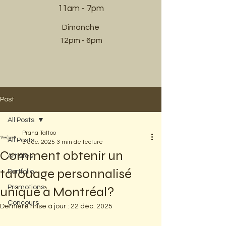
11am - 7pm​
Dimanche
12pm - 6pm
Post
All Posts
Prana Tattoo
All Posts
3 déc. 2025
3 min de lecture
Comment obtenir un
Artistes
tatouage personnalisé
Portfolio
Promotions
unique à Montréal?
Concours
Dernière mise à jour :
22 déc. 2025