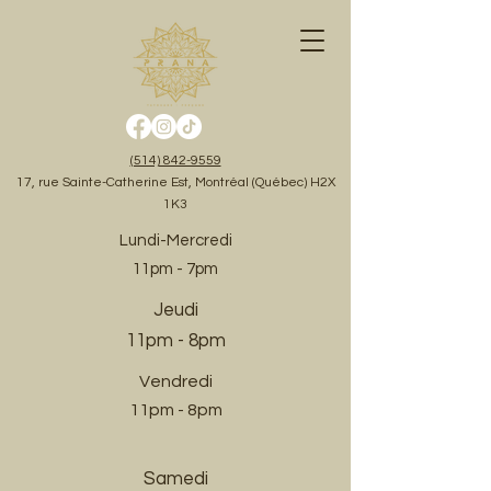
(514) 842-9559
17, rue Sainte-Catherine Est, Montréal (Québec) H2X
1K3
Lundi-Mercredi
11pm - 7pm
Jeudi
11pm - 8pm
Vendredi
11pm - 8pm
Samedi