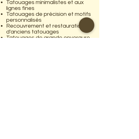
Tatouages minimalistes et aux
lignes fines
Tatouages de précision et motifs
personnalisés
Recouvrement et restauration
d'anciens tatouages
Tatouages de grande envergure
et motifs complexes
Lettrage et calligraphie artistique
Notre
philosophie
Chez Prana Tattoo, nous savons
que chaque tatouage est une
forme d'expression personnelle et
artistique. Nous mettons tout en
œuvre pour vous offrir une
expérience agréable et
satisfaisante, et nous veillons à
ce que chaque client reçoive un
tatouage qui reflète fidèlement
son identité.
Notre engagement envers