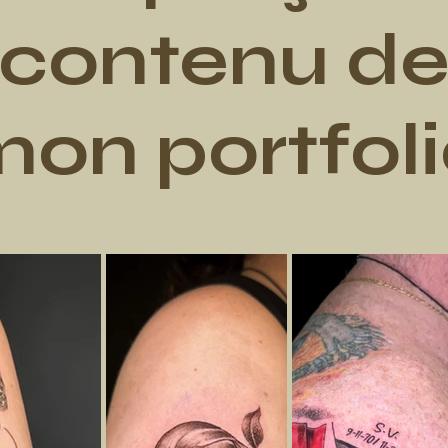
contenu d
on portfol