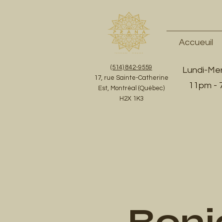
Accueuil
(514) 842-9559
Lundi-Mer
17, rue Sainte-Catherine
11pm -
Est, Montréal (Québec)
H2X 1K3
Bonj