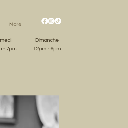
More
medi
Dimanche
 - 7pm​
12pm - 6pm