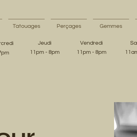
Tatouages
Perçages
Gemmes
Jeudi
Vendredi
Sa
credi
11pm - 8pm
11pm - 8pm
11am
 7pm
our