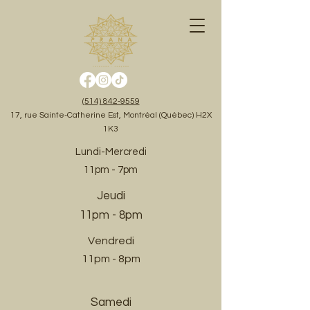
(514) 842-9559
17, rue Sainte-Catherine Est, Montréal (Québec) H2X
1K3
Lundi-Mercredi
11pm - 7pm
Jeudi
11pm - 8pm
Vendredi
11pm - 8pm
Samedi